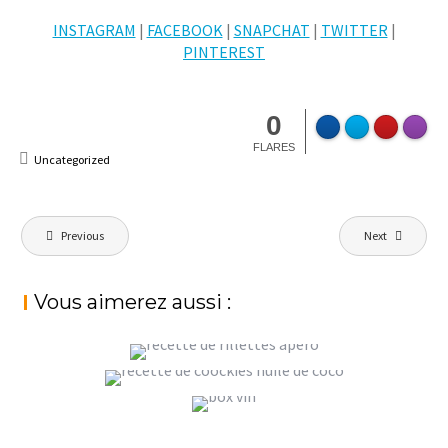
INSTAGRAM
|
FACEBOOK
|
SNAPCHAT
|
TWITTER
|
PINTEREST
0
FLARES
Uncategorized
Navigation
Previous
Next
de
l’article
Vous aimerez aussi :
RILLETTES DE THON POUR L’APÉRO, OU
JUSTE LE PLAISIR
COOKIES HEALTHY AUX FLOCONS D’AVOINE
StéphanieM
Uncategorized
GRAIN PAR GRAIN : LA BOX VIN, ÉDITION