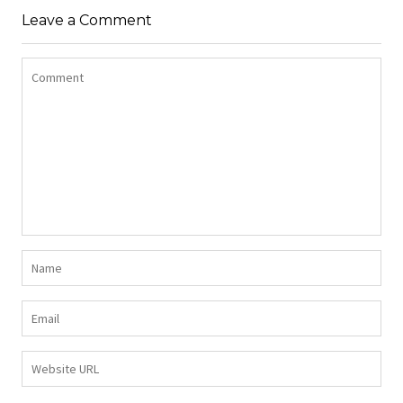
SAINT-VALENTIN
StéphanieM
Uncategorized
Leave a Comment
StéphanieM
Uncategorized