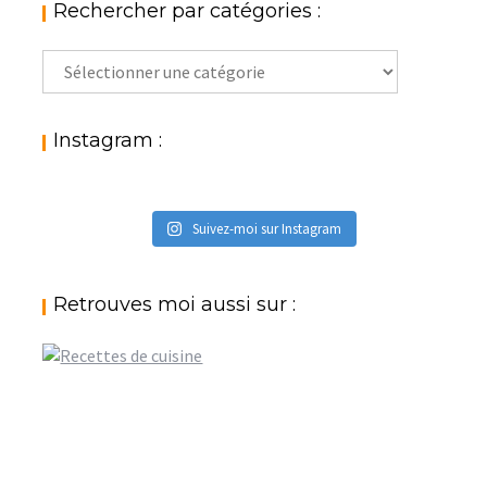
Rechercher par catégories :
Rechercher
par
catégories
:
Instagram :
Suivez-moi sur Instagram
Retrouves moi aussi sur :