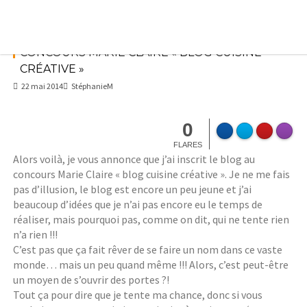
Skip
to
content
CONCOURS MARIE CLAIRE « BLOG CUISINE
CRÉATIVE »
22 mai 2014
StéphanieM
0
FLARES
Alors voilà, je vous annonce que j’ai inscrit le blog au
concours Marie Claire « blog cuisine créative ». Je ne me fais
pas d’illusion, le blog est encore un peu jeune et j’ai
beaucoup d’idées que je n’ai pas encore eu le temps de
réaliser, mais pourquoi pas, comme on dit, qui ne tente rien
n’a rien !!!
C’est pas que ça fait rêver de se faire un nom dans ce vaste
monde… mais un peu quand même !!! Alors, c’est peut-être
un moyen de s’ouvrir des portes ?!
Tout ça pour dire que je tente ma chance, donc si vous