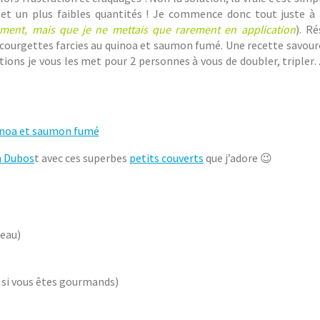
et un plus faibles quantités ! Je commence donc tout juste à 
ment, mais que je ne mettais que rarement en application
). R
ourgettes farcies au quinoa et saumon fumé. Une recette savoure
ortions je vous les met pour 2 personnes à vous de doubler, triple
n Dubos
t avec ces superbes
petits couverts
que j’adore 😉
peau)
e si vous êtes gourmands)