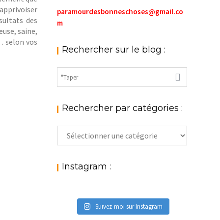
apprivoiser
paramourdesbonneschoses@gmail.co
ésultats des
m
use, saine,
r… selon vos
Rechercher sur le blog :
Rechercher par catégories :
Rechercher
par
catégories
:
Instagram :
Suivez-moi sur Instagram