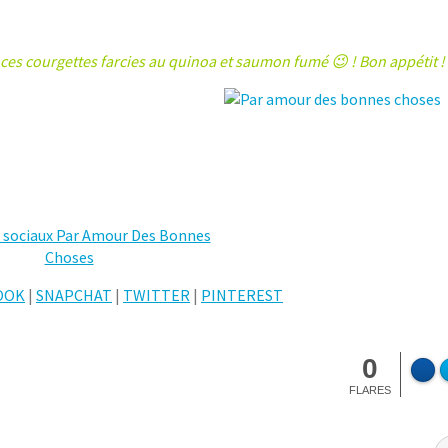
c ces courgettes farcies au quinoa et saumon fumé 😉 ! Bon appétit !
OOK
|
SNAPCHAT
|
TWITTER
|
PINTEREST
0
FLARES