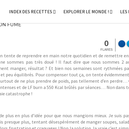
INDEX DES RECETTES
EXPLORER LE MONDE !
LES
3 mars
On
017
mange
MON FUMÉ
saint
téphanieM
0
FLARES
on tente de reprendre en main notre quotidien et de remettre e
s ne sommes pas très doué ! Il faut dire que nous sommes 2 
ment manger, résultat ? Et bien nos semaines sont rythmées pa
ux et peu équilibrés. Pour compenser tout ça, on tente évidemment
 surtout de ne plus prendre de poids, pas tellement d’en perdre…
intenses et de LF burn a 550 Kcal brûlés par séances… Non dans t
raie catastrophe !
 plus en plus d’idée pour que nous mangions mieux. Je suis pa
ais presque plus, tentant désespérément de manger soupes, salad
alors frustration et craquages ! Non la solution, la vraie c’est si