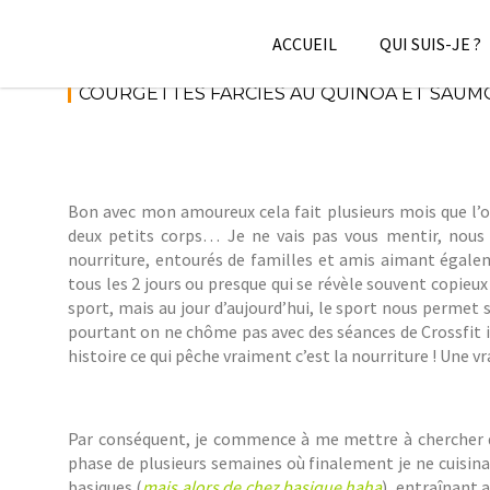
Skip
to
ACCUEIL
QUI SUIS-JE ?
content
2
COURGETTES FARCIES AU QUINOA ET SAU
S
Bon avec mon amoureux cela fait plusieurs mois que l’
deux petits corps… Je ne vais pas vous mentir, nou
nourriture, entourés de familles et amis aimant égale
tous les 2 jours ou presque qui se révèle souvent copie
sport, mais au jour d’aujourd’hui, le sport nous permet
pourtant on ne chôme pas avec des séances de Crossfit 
histoire ce qui pêche vraiment c’est la nourriture ! Une v
Par conséquent, je commence à me mettre à chercher de
phase de plusieurs semaines où finalement je ne cuisin
basiques (
mais alors de chez basique haha
), entraînant 