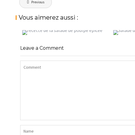
Previous
de
l’article
Vous aimerez aussi :
SALADE 
SALADE DE POULPE ÉPICÉE
VOLAILL
Leave a Comment
StéphanieM
On mange saint
StéphanieM