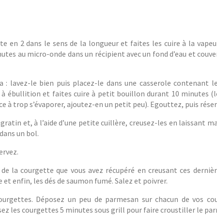
 en 2 dans le sens de la longueur et faites les cuire à la vapeu
nutes au micro-onde dans un récipient avec un fond d’eau et couve
a : lavez-le bien puis placez-le dans une casserole contenant l
 à ébullition et faites cuire à petit bouillon durant 10 minutes (
nce à trop s’évaporer, ajoutez-en un petit peu). Egouttez, puis réser
gratin et, à l’aide d’une petite cuillère, creusez-les en laissant m
dans un bol.
ervez.
 de la courgette que vous avez récupéré en creusant ces dernièr
 et enfin, les dés de saumon fumé. Salez et poivrer.
 courgettes. Déposez un peu de parmesan sur chacun de vos co
z les courgettes 5 minutes sous grill pour faire croustiller le pa