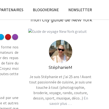
 PARTENAIRES
BLOGOVERGNE
NEWSLETTER
Télécharges gratuitement
mon city guide de New York
n forme nos
amateurs de
r des repas
 de faire du
StéphanieM
 Croyez moi
outes cette
Je suis Stéphanie et j'ai 25 ans ! Avant
tout passionnée de cuisine, je suis une
touche à tout (photographie,
broderie, voyage, rando, couture,
ssé par une
dessin, sport, musique, déco...)
En
e et autres
savoir plus …
mplement que