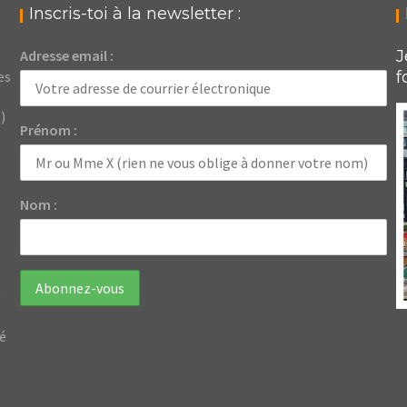
Inscris-toi à la newsletter :
Adresse email :
J
es
f
)
Prénom :
Nom :
e
dé