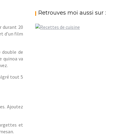
Retrouves moi aussi sur :
r durant 20
rt d’un film
e double de
le quinoa va
vez.
algré tout 5
es. Ajoutez
urgettes et
rmesan.