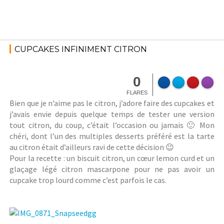
Skip
to
content
1
décembre
C
CUPCAKES INFINIMENT CITRON
2014
u
p
S
c
0
t
a
FLARES
é
k
Bien que je n’aime pas le citron, j’adore faire des cupcakes et
p
e
j’avais envie depuis quelque temps de tester une version
h
s
tout citron, du coup, c’était l’occasion ou jamais 🙂 Mon
a
e
chéri, dont l’un des multiples desserts préféré est la tarte
n
t
au citron était d’ailleurs ravi de cette décision 😉
i
m
Pour la recette : un biscuit citron, un cœur lemon curd et un
e
u
glaçage légé citron mascarpone pour ne pas avoir un
M
f
cupcake trop lourd comme c’est parfois le cas.
f
i
n
s