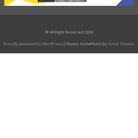
© All Right Reserved 2018
Proudly powered by WordPress
|
Theme: AcmePhoto by
Acme Themes