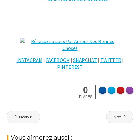
INSTAGRAM
|
FACEBOOK
|
SNAPCHAT
|
TWITTER
|
PINTEREST
0
FLARES
Navigation
Previous
Next
de
l’article
Vous aimerez aussi :