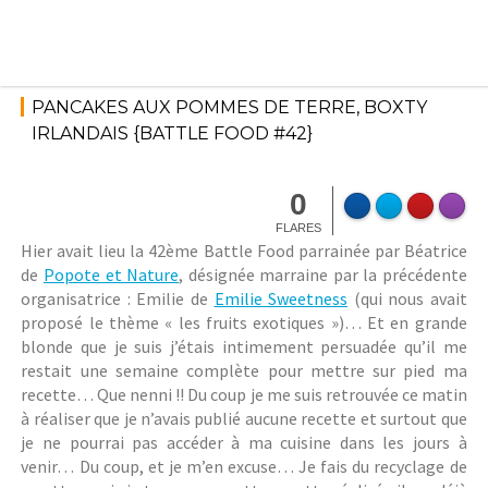
Skip
to
content
25
avril
Battle
PANCAKES AUX POMMES DE TERRE, BOXTY
2016
Food
IRLANDAIS {BATTLE FOOD #42}
Stépha
nieM
0
FLARES
Hier avait lieu la 42ème Battle Food parrainée par Béatrice
de
Popote et Nature
, désignée marraine par la précédente
organisatrice : Emilie de
Emilie Sweetness
(qui nous avait
proposé le thème « les fruits exotiques »)… Et en grande
blonde que je suis j’étais intimement persuadée qu’il me
restait une semaine complète pour mettre sur pied ma
recette… Que nenni !! Du coup je me suis retrouvée ce matin
à réaliser que je n’avais publié aucune recette et surtout que
je ne pourrai pas accéder à ma cuisine dans les jours à
venir… Du coup, et je m’en excuse… Je fais du recyclage de