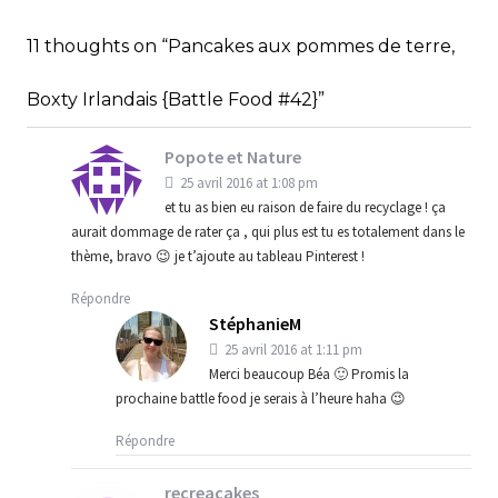
StéphanieM
Battle Food
Cuisine Nord-
FOOD #52}
Américaine (USA-Canada)
11 thoughts on “Pancakes aux pommes de terre,
,
StéphanieM
Battle Food
Boulangerie
Boxty Irlandais {Battle Food #42}”
Popote et Nature
25 avril 2016 at 1:08 pm
et tu as bien eu raison de faire du recyclage ! ça
aurait dommage de rater ça , qui plus est tu es totalement dans le
thème, bravo 😉 je t’ajoute au tableau Pinterest !
Répondre
StéphanieM
25 avril 2016 at 1:11 pm
Merci beaucoup Béa 🙂 Promis la
prochaine battle food je serais à l’heure haha 😉
Répondre
recreacakes