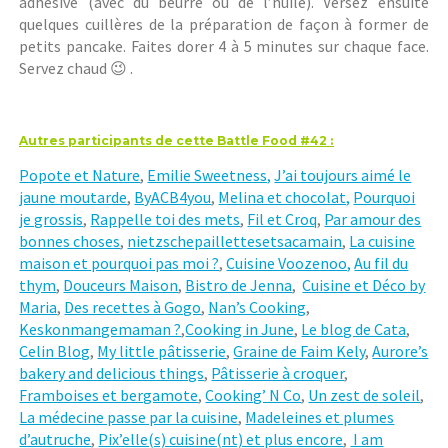
adhésive (avec du beurre ou de l’huile). Versez ensuite
quelques cuillères de la préparation de façon à former de
petits pancake. Faites dorer 4 à 5 minutes sur chaque face.
Servez chaud 😉 .
Autres participants de cette Battle Food #42 :
Popote et Nature
,
Emilie Sweetness,
J’ai toujours aimé le
jaune moutarde
,
ByACB4you
,
Melina et chocolat,
Pourquoi
je grossis
,
Rappelle toi des mets
,
Fil et Croq
,
Par amour des
bonnes choses
,
nietzschepaillettesetsacamain
,
La cuisine
maison et pourquoi pas moi ?
,
Cuisine Voozenoo,
Au fil du
thym
,
Douceurs Maison
,
Bistro de Jenna
,
Cuisine et Déco by
Maria
,
Des recettes à Gogo
,
Nan’s Cooking
,
Keskonmangemaman ?
,
Cooking in June
,
Le blog de Cata
,
Celin Blog
,
My little pâtisserie
,
Graine de Faim Kely
,
Aurore’s
bakery and delicious things
,
Pâtisserie à croquer
,
Framboises et bergamote
,
Cooking’ N Co
,
Un zest de soleil
,
La médecine passe par la cuisine
,
Madeleines et plumes
d’autruche
,
Pix’elle(s) cuisine(nt) et plus encore
,
I am