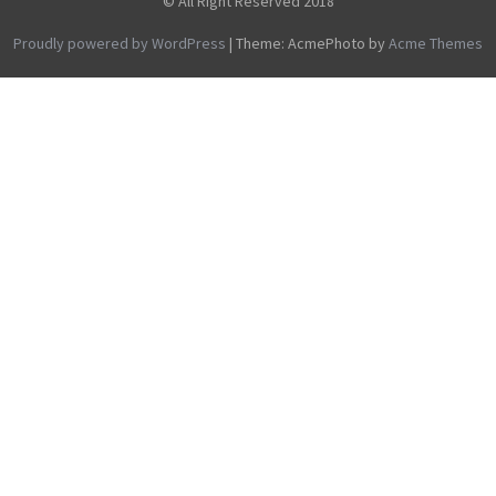
© All Right Reserved 2018
Proudly powered by WordPress
|
Theme: AcmePhoto by
Acme Themes