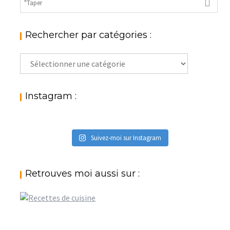
Rechercher par catégories :
Rechercher
par
catégories
:
Instagram :
Suivez-moi sur Instagram
Retrouves moi aussi sur :