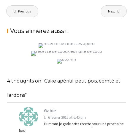
Navigation
Previous
Next
de
l’article
Vous aimerez aussi :
RILLETTES DE THON POUR L’APÉRO, OU
JUSTE LE PLAISIR
COOKIES HEALTHY AUX FLOCONS D’AVOINE
StéphanieM
Uncategorized
GRAIN PAR GRAIN : LA BOX VIN, ÉDITION
SAINT-VALENTIN
StéphanieM
Uncategorized
4 thoughts on “Cake apéritif petit pois, comté et
StéphanieM
Uncategorized
lardons”
Gabie
6 février 2015 at 6:45 pm
Hummm je gade cette recette pour une prochaine
fois !