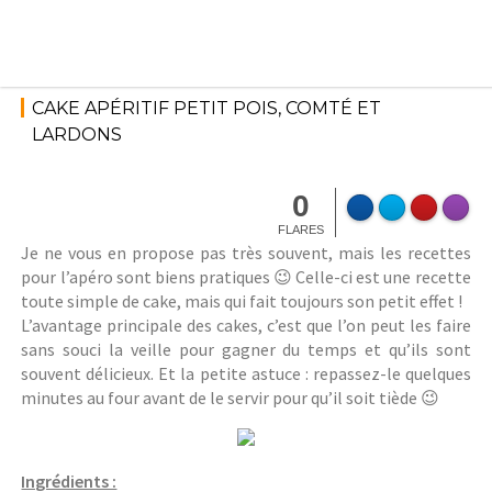
Skip
to
content
6
février
U
CAKE APÉRITIF PETIT POIS, COMTÉ ET
2015
n
LARDONS
c
S
a
t
t
0
é
e
FLARES
p
g
Je ne vous en propose pas très souvent, mais les recettes
h
o
pour l’apéro sont biens pratiques 😉 Celle-ci est une recette
a
r
toute simple de cake, mais qui fait toujours son petit effet !
n
i
L’avantage principale des cakes, c’est que l’on peut les faire
i
z
sans souci la veille pour gagner du temps et qu’ils sont
e
e
souvent délicieux. Et la petite astuce : repassez-le quelques
M
d
minutes au four avant de le servir pour qu’il soit tiède 😉
Ingrédients :