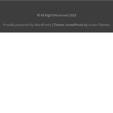
© All Right Reserved 2018
Proudly powered by WordPress
|
Theme: AcmePhoto by
Acme Themes