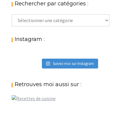
Rechercher par catégories :
Rechercher
par
catégories
:
Instagram :
Suivez-moi sur Instagram
Retrouves moi aussi sur :