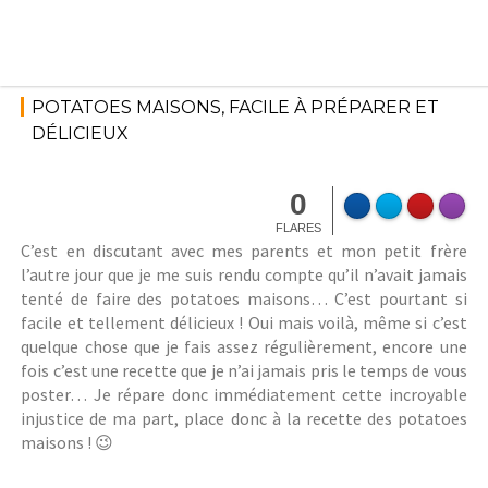
Skip
to
content
22 août 2018
Pour tous
les jours
POTATOES MAISONS, FACILE À PRÉPARER ET
StéphanieM
DÉLICIEUX
0
FLARES
C’est en discutant avec mes parents et mon petit frère
l’autre jour que je me suis rendu compte qu’il n’avait jamais
tenté de faire des potatoes maisons… C’est pourtant si
facile et tellement délicieux ! Oui mais voilà, même si c’est
quelque chose que je fais assez régulièrement, encore une
fois c’est une recette que je n’ai jamais pris le temps de vous
poster… Je répare donc immédiatement cette incroyable
injustice de ma part, place donc à la recette des potatoes
maisons ! 😉