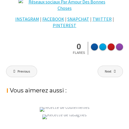
INSTAGRAM
|
FACEBOOK
|
SNAPCHAT
|
TWITTER
|
PINTEREST
0
FLARES
Navigation
Previous
Next
de
l’article
Vous aimerez aussi :
LATTE MACCHIATO, WINTER IS COMING !
PÂTES AUX CHAMPIGNONS POUR
,
StéphanieM
Petit déjeuner
Pour tous les
AFFRONTER L’AUTOMNE
jours