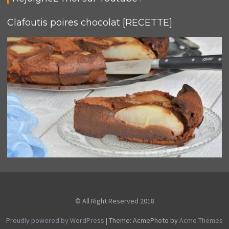
Clafoutis poires chocolat [RECETTE]
© All Right Reserved 2018
Proudly powered by WordPress
|
Theme: AcmePhoto by
Acme Themes